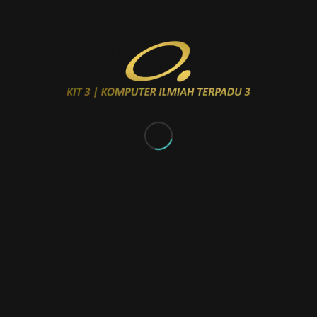
tulis ilmiah
original
hasil dari siswa SMAN3 Bandung.
RBL3 memerlukan sebuah platform untuk mempublikasikan
karya – karya tulis sekaligus mempromosikan pola pembelajaran
berbasis riset. Peran inilah yang diisi oleh para alumni KIT3 yang
menyediakan platform publikasi berupa website yang dapat
diakses di
rbl.sman3bandung.com
. KIT3 juga memberikan
pelatihan rutin bagi para siswa SMAN 3 yang berpesan sebagai
admin situs RBL sehingga mereka dapat terlibat secara langsung
dalam proses update situs. Mereka yang telah berkontribusi
dapat disimak pada halaman khusus ini >>
KLIK